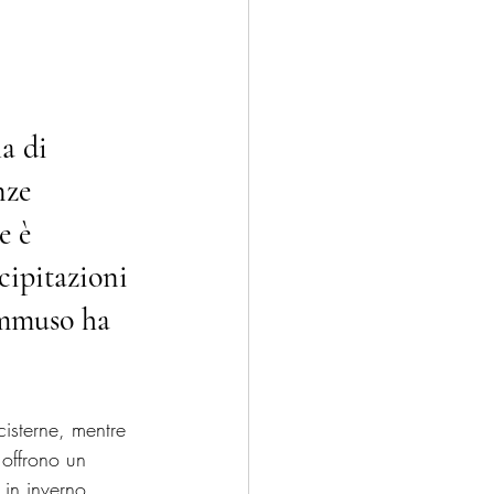
a di 
nze 
e è 
cipitazioni 
ammuso ha 
cisterne, mentre 
offrono un 
 in inverno.