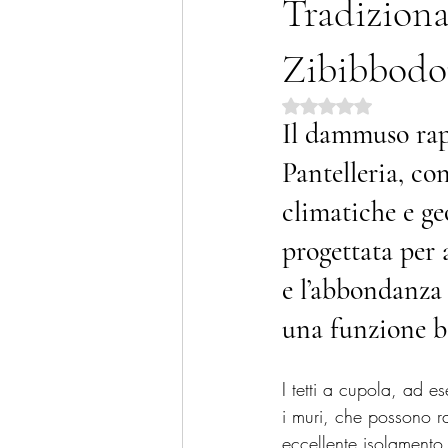
Tradiziona
Zibibbodo
Valutazione NaN stel
Il dammuso rapp
Pantelleria, co
climatiche e geo
progettata per 
e l’abbondanza 
una funzione b
I tetti a cupola, ad e
i muri, che possono r
eccellente isolamento 