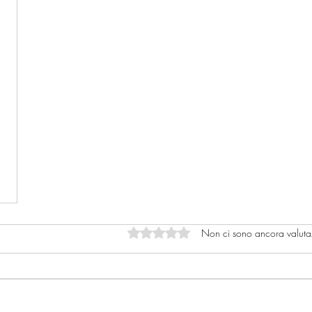
Valutazione 0 stelle su 5.
Non ci sono ancora valuta