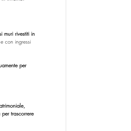
uri rivestiti in 
 e con ingressi 
nuamente per 
trimoniale, 
 per trascorrere 