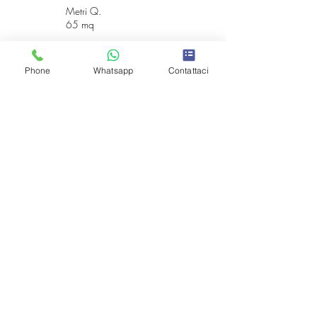
Metri Q.
65 mq
Camere
Bagni
Phone
Whatsapp
Contattaci
3
1
Indipendente
Piscina
Sì