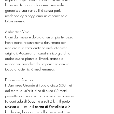
luminoso. La strada d’accesso terminale 
garantisce una tranquillità senza pari, 
rendendo ogni soggiorno un'esperienza di 
totale serenità.
Ambiente e Vista
Ogni dammuso è dotato di un’ampia terrazza 
fronte mare, recentemente ristrutturata per 
mantenere le caratteristiche architettoniche 
originali. Accanto, un caratteristico giardino 
arabo ospita piante di limoni, arance e 
mandarini, arricchendo l’esperienza con un 
tocco di autenticità mediterranea.
Distanze e Attrazioni
Il Dammuso Grande si trova a circa 650 metri 
dal mare, a un’altitudine di circa 65 metri, 
permettendo una vista panoramica incantevole. 
La contrada di 
Scauri
 è a soli 2 km, il 
porto 
turistico
 a 1 km, e il 
centro di Pantelleria
 a 8 
km. Inoltre, la vicinanza alla riserva naturale 