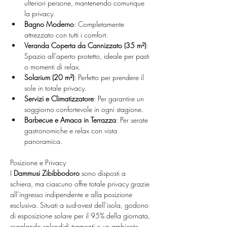
ulteriori persone, mantenendo comunque 
la privacy.
Bagno Moderno
: Completamente 
attrezzato con tutti i comfort.
Veranda Coperta da Cannizzato (35 m²)
: 
Spazio all’aperto protetto, ideale per pasti 
o momenti di relax.
Solarium (20 m²)
: Perfetto per prendere il 
sole in totale privacy.
Servizi e Climatizzatore
: Per garantire un 
soggiorno confortevole in ogni stagione.
Barbecue e Amaca in Terrazza
: Per serate 
gastronomiche e relax con vista 
panoramica.
Posizione e Privacy
I 
Dammusi Zibibbodoro
 sono disposti a 
schiera, ma ciascuno offre totale privacy grazie 
all’ingresso indipendente e alla posizione 
esclusiva. Situati a sud-ovest dell’isola, godono 
di esposizione solare per il 95% della giornata, 
regalando splendidi tramonti e un ambiente 